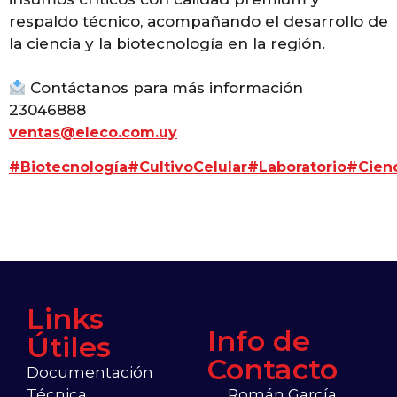
respaldo técnico, acompañando el desarrollo de
la ciencia y la biotecnología en la región.
Contáctanos para más información
23046888
ventas@eleco.com.uy
#Biotecnología
#CultivoCelular
#Laboratorio
#Cien
Links
Info de
Útiles
Contacto
Documentación
Técnica
Román García