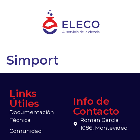
Simport
Links
Info de
Útiles
Contacto
Documentación
Técnica
Román García
1086, Montevideo
Comunidad