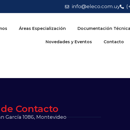
info@eleco.com.uy
(
mos
Áreas Especialización
Documentación Técnic
Novedades y Eventos
Contacto
 de Contacto
 García 1086, Montevideo