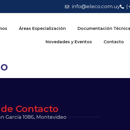
info@eleco.com.uy
(
mos
Áreas Especialización
Documentación Técnic
Novedades y Eventos
Contacto
ño
 de Contacto
 García 1086, Montevideo