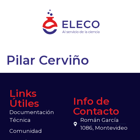
Pilar Cerviño
Links
Info de
Útiles
Contacto
Documentación
Técnica
Román García
1086, Montevideo
Comunidad